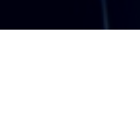
Réduction du temps de travail, travailler plus pour gagner moins,
trouver un emploi, se former dès l’enfance, partager le travail
disponible, s’insérer dans la vie active, faire carrière … Nous n’en
pouvons plus de ce monde.
Nous voulons faire la preuve que la vie ne doit pas se résumer à
ramer pour trouver une occupation qui permettra de subvenir à
ses besoins.
K&KS est une structure familiale permettant à chacun d’exercer
ses activités, régulières ou épisodiques, bénévoles ou
rémunératrices, grandioses ou insignifiantes.